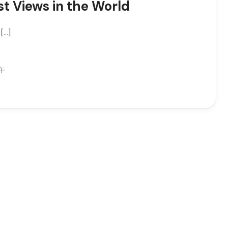
t Views in the World
[…]
上午