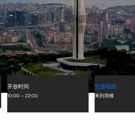
Camlica Hill vs Camlica Tower：有什么区别？
开放时间
交通地图
Read More »
10:00 – 22:00
来到塔楼