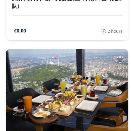
队）
€0,00
2 hours