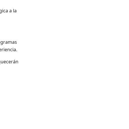
ica a la
rogramas
riencia.
iquecerán