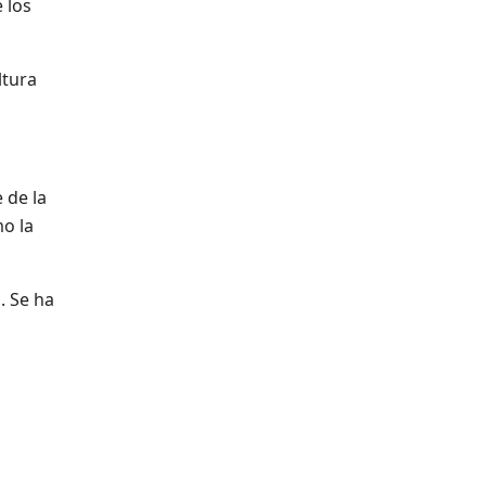
 los
ltura
 de la
mo la
. Se ha