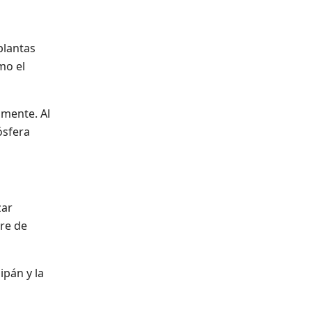
plantas
mo el
amente. Al
ósfera
zar
re de
ipán y la