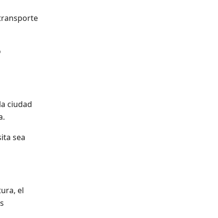
 transporte
o
la ciudad
a.
ita sea
ura, el
as