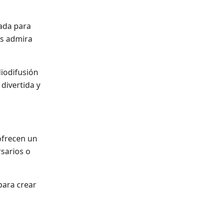
uada para
as admira
diodifusión
 divertida y
ofrecen un
sarios o
 para crear