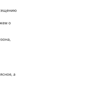
осещению
ажем о
езона,
ясное, а