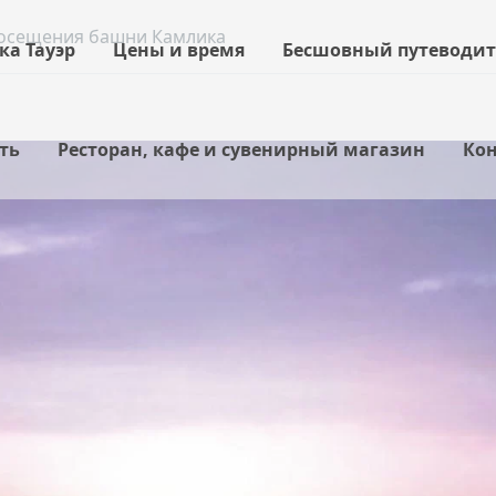
посещения башни Камлика
а Тауэр
Цены и время
Бесшовный путеводит
ть
Ресторан, кафе и сувенирный магазин
Кон