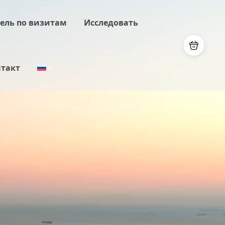
ель по визитам
Исследовать
такт