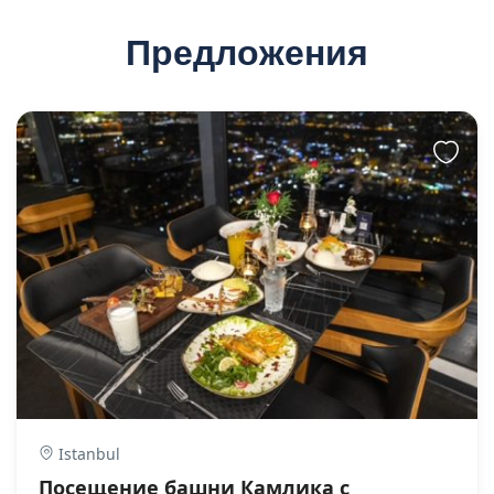
Предложения
Istanbul
Посещение башни Камлика с