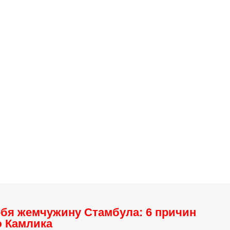
ебя жемчужину Стамбула: 6 причин
ю Камлика