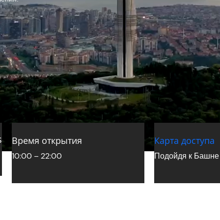
sa?
Camlica Hill vs Camlica Tower: V chem raznit
Время открытия
Карта доступа
Read More »
10:00 – 22:00
Подойдя к Башне