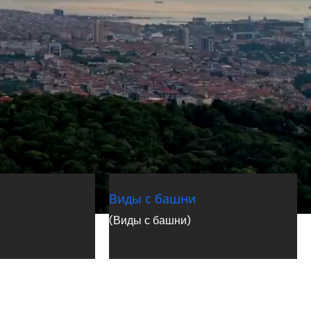
sa?
Camlica Hill vs Camlica Tower: V chem raznits
Виды с башни
Read More »
(Виды с башни)