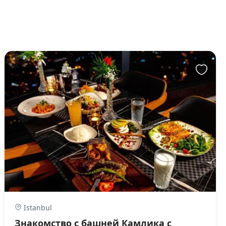
Istanbul
Знакомство с башней Камлика с