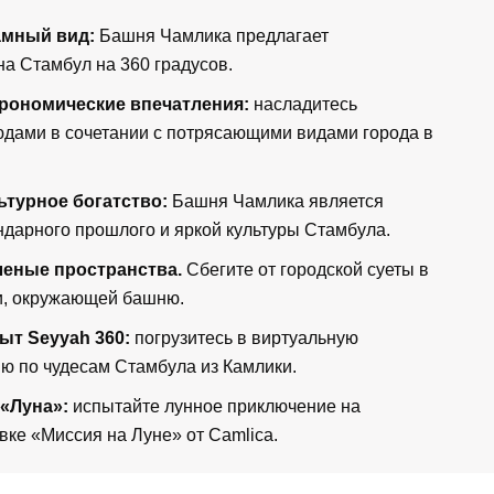
амный вид:
Башня Чамлика предлагает
а Стамбул на 360 градусов.
рономические впечатления:
насладитесь
дами в сочетании с потрясающими видами города в
ьтурное богатство:
Башня Чамлика является
ндарного прошлого и яркой культуры Стамбула.
еные пространства.
Сбегите от городской суеты в
ни, окружающей башню.
т Seyyah 360:
погрузитесь в виртуальную
ю по чудесам Стамбула из Камлики.
 «Луна»:
испытайте лунное приключение на
вке «Миссия на Луне» от Camlica.