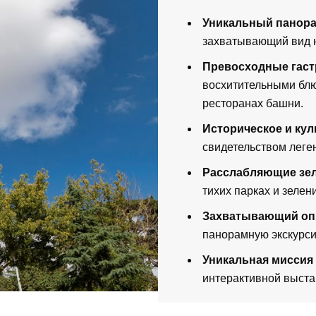
Уникальный панор
захватывающий вид н
Превосходные гаст
восхитительными блю
ресторанах башни.
Историческое и кул
свидетельством леге
Расслабляющие зел
тихих парках и зеле
Захватывающий опы
панорамную экскурси
Уникальная миссия
интерактивной выста