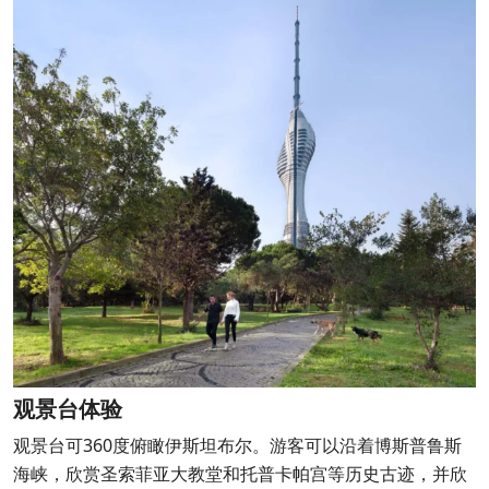
观景台体验
观景台可360度俯瞰伊斯坦布尔。游客可以沿着博斯普鲁斯
海峡，欣赏圣索菲亚大教堂和托普卡帕宫等历史古迹，并欣