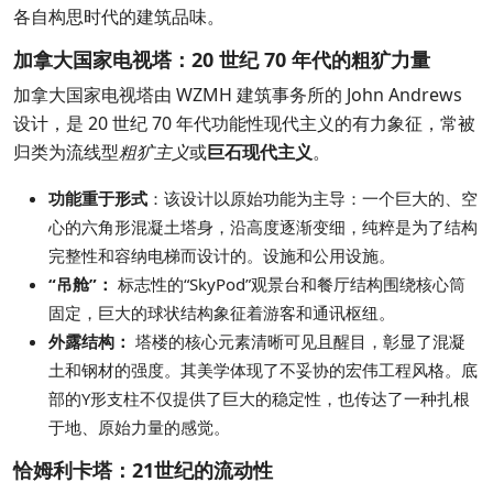
各自构思时代的建筑品味。
加拿大国家电视塔：20 世纪 70 年代的粗犷力量
加拿大国家电视塔由 WZMH 建筑事务所的 John Andrews
设计，是 20 世纪 70 年代功能性现代主义的有力象征，常被
归类为流线型
粗犷主义
或
巨石现代主义
。
功能重于形式
：该设计以原始功能为主导：一个巨大的、空
心的六角形混凝土塔身，沿高度逐渐变细，纯粹是为了结构
完整性和容纳电梯而设计的。设施和公用设施。
“吊舱”：
标志性的“SkyPod”观景台和餐厅结构围绕核心筒
固定，巨大的球状结构象征着游客和通讯枢纽。
外露结构：
塔楼的核心元素清晰可见且醒目，彰显了混凝
土和钢材的强度。其美学体现了不妥协的宏伟工程风格。底
部的Y形支柱不仅提供了巨大的稳定性，也传达了一种扎根
于地、原始力量的感觉。
恰姆利卡塔：21世纪的流动性