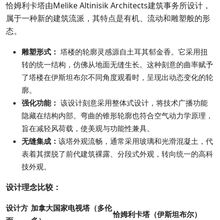
恰姆利卡塔由Melike Altinisik Architects建筑事务所设计，
属于一种新的建筑流派，其特点是有机、流动和雕塑般的形
态。
雕塑形式：
塔楼的轮廓灵感源自土耳其郁金香。它采用扭
转的统一结构，仿佛从地面无缝生长。这种刻意的曲率赋予
了塔楼在伊斯坦布尔不同角度观看时，呈现出动态变化的轮
廓。
强化功能：
该设计刻意采用整体式设计，将技术广播功能
隐藏在结构内部。弯曲的锥形轮廓也符合空气动力学原理，
旨在减轻风荷载，使美观与功能性兼具。
无缝集成：
该塔外观流畅，通常采用玻璃和光滑混凝土，代
表着其摆脱了前代建筑裸露、分段式外观，转向统一的高科
技外观。
设计理念比较：
设计方
加拿大国家电视塔（多伦
恰姆利卡塔（伊斯坦布尔）