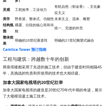
面
多）
有机自然（郁金香），文化象
灵感
工程效率，工业动力
征主义
美学
野兽派、整体式、功能性
未来主义、流体、雕塑
结构氛
裸露、分段的核心筒和吊
统一、无缝的外壳
围
舱
整体效
明确的20世纪垂直性
明确的21世纪雕塑式融合
果
Camlica Tower 预订指南
工程与建筑：跨越数十年的创新
两座塔楼都采用了先进的施工技术，但由于建造时间相隔45
年，其挑战的性质和所使用的技术也大相径庭。
加拿大国家电视塔的20世纪壮举
加拿大国家电视塔的建造是20世纪70年代中期的奇迹，展示
了大规模混凝土施工技术。