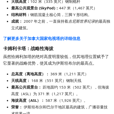
天线高度：
102 米（335 英尺）钢制桅杆
最高公共观景台 (SkyPod)：
447 米（1,467 英尺）
结构材料：
钢筋混凝土核心筒，三脚 Y 形结构。
成就：
2007 年之前，一直保持着
吉尼斯世界纪录
的最高独
立式建筑。
了解更多关于加拿大国家电视塔的详细信息
卡姆利卡塔：战略性海拔
虽然恰姆利加塔的绝对高度明显较低，但其地理位置赋予了
它显著的战略优势，使其成为伊斯坦布尔的最高点。
总高度（离地高度）：
369 米（1,211 英尺）
天线高度：
168 米（551 英尺）钢制天线
最高公共观景台：
距地面约 153 米（502 英尺），但海拔
高度（ASL）为 371 米（1,217 英尺）。
海拔高度（ASL）：
587 米（1,926 英尺）。
荣誉：
伊斯坦布尔和巴尔干地区最高的建筑，广播容量技
术世界一流。