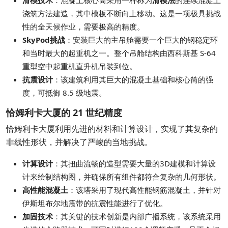
滑模技术
：混凝土核心筒采用一种称为
滑模法
的连续混凝土
浇筑方法建造，其中模板不断向上移动。这是一项极具挑战
性的全天候作业，需要极高的精度。
SkyPod挑战
：安装巨大的主吊舱需要一个巨大的钢稳定环
和当时最大的起重机之一。整个吊舱结构由西科斯基 S-64
重型空中起重机直升机吊装到位。
抗震设计
：该建筑利用其巨大的混凝土基础和核心筒的强
度，可抵御 8.5 级地震。
恰姆利卡大厦的 21 世纪精度
恰姆利卡大厦利用先进的材料和计算设计，实现了其复杂的
非线性形状，并解决了严峻的当地挑战。
计算设计
：其扭曲流畅的造型需要大量的3D建模和计算设
计来绘制结构图，并确保所有组件都符合复杂的几何形状。
高性能混凝土
：该塔采用了现代高性能钢筋混凝土，并针对
伊斯坦布尔地震带的抗震性能进行了优化。
加固技术
：其关键的技术创新是内部广播系统，该系统采用