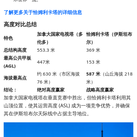
了解更多关于恰姆利卡塔的详细信息
高度对比总结
加拿大国家电视塔（多
恰姆利卡塔（伊斯坦布
特色
伦多）
尔）
总结构高度
553.3 米
369 米
最高公共甲板
447米
153 米
(AGL)
约 630 米（市区海拔
587 米
（山丘海拔 218
海拔最高点
76 米）
米）
结论：
绝对高度赢家
战略高度赢家
加拿大国家电视塔在垂直竞赛中胜出，但恰姆利卡塔利用其
山顶位置，使其运营高度 (ASL) 成为一项竞争优势，并确保
其在伊斯坦布尔天际线中占据主导地位。