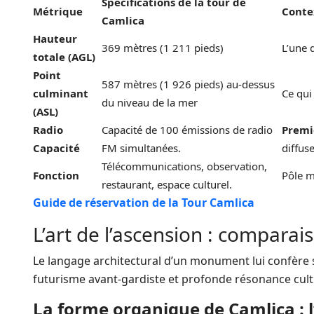
Spécifications de la tour de
Métrique
Conte
Camlica
Hauteur
369 mètres (1 211 pieds)
L’une 
totale (AGL)
Point
587 mètres (1 926 pieds) au-dessus
culminant
Ce qui 
du niveau de la mer
(ASL)
Radio
Capacité de 100 émissions de radio
Premi
Capacité
FM simultanées.
diffus
Télécommunications, observation,
Fonction
Pôle m
restaurant, espace culturel.
Guide de réservation de la Tour Camlica
L’art de l’ascension : comparai
Le langage architectural d’un monument lui confère so
futurisme avant-gardiste et profonde résonance cultu
La forme organique de Camlica : l’