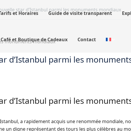
 nouvelle star d’Istanbul parmi les monuments mondiaux
Tarifs et Horaires
Guide de visite transparent
Exp
 Café et Boutique de Cadeaux
Contact
star d’Istanbul parmi les monument
star d’Istanbul parmi les monument
e d’Istanbul, a rapidement acquis une renommée mondiale, n
un digne représentant des tours les plus célèbres au mo