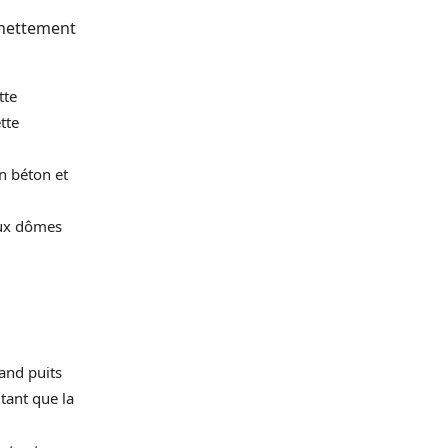
t nettement
tte
tte
n béton et
aux dômes
rand puits
utant que la