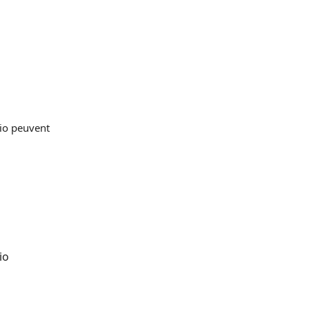
io peuvent
io