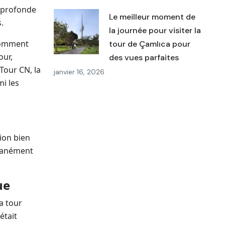
t profonde
Le meilleur moment de
.
la journée pour visiter la
 comment
tour de Çamlıca pour
our,
des vues parfaites
Tour CN, la
janvier 16, 2026
mi les
sion bien
ltanément
ue
a tour
était