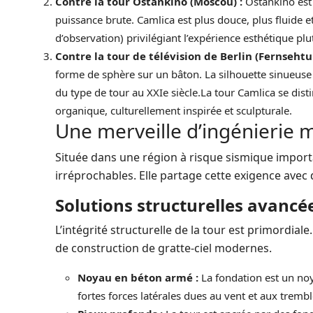
Contre la tour Ostankino (Moscou) :
Ostankino est 
puissance brute. Camlica est plus douce, plus fluide et
d’observation) privilégiant l’expérience esthétique p
Contre la tour de télévision de Berlin (Fernsehtu
forme de sphère sur un bâton. La silhouette sinueuse 
du type de tour au XXIe siècle.La tour Camlica se di
organique, culturellement inspirée et sculpturale.
Une merveille d’ingénierie 
Située dans une région à risque sismique import
irréprochables. Elle partage cette exigence avec
Solutions structurelles avancé
L’intégrité structurelle de la tour est primordial
de construction de gratte-ciel modernes.
Noyau en béton armé :
La fondation est un noy
fortes forces latérales dues au vent et aux tremb