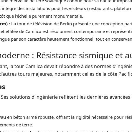
une merveille de l’ère soviétique connue pour sa hauteur imposa
 intègre des installations pour les visiteurs (restaurants, platefo
lutôt que l’échelle purement monumentale.
rm) :
La tour de télévision de Berlin présente une conception part
et effilée de Camlica est résolument contemporaine et représente
stingue par son caractère hautement fonctionnel, tout en conserva
moderne : Résistance sismique et a
ant, la tour Camlica devait répondre à des normes d’ingénie
 d’autres tours majeures, notamment celles de la côte Pacifi
es
e. Ses solutions d’ingénierie reflètent les dernières avancées
au en béton armé robuste, offrant la rigidité nécessaire pour rési
lements de terre.