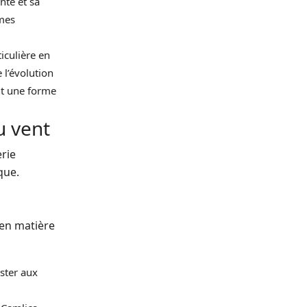
nte et sa
rmes
iculière en
 l’évolution
nt une forme
u vent
rie
que.
 en matière
ster aux