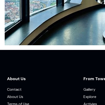
About Us
From Tow
Contact
Gallery
About Us
Explore
Terms of Use
Activies