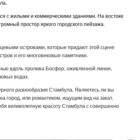
ла.
ся с жилыми и коммерческими зданиями. На востоке
громный простор яркого городского пейзажа.
цевыми островами, которые придают этой сцене
стров и его многовековые памятники.
знью вдоль пролива Босфор, оживленной линии,
зовых водах.
турного разнообразия Стамбула. Являетесь ли вы
 город, или романтиком, ищущим вид на закат,
ебя великолепную красоту Стамбула с совершенно