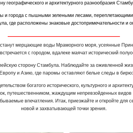
ину географического и архитектурного разнообразия Стамбу
оды и города с пышными зелеными лесами, переплетающими
ула, где расположены знаковые достопримечательности и о
едстанут мерцающие воды Мраморного моря, усеянные Прин
встречается с городом, вдалеке маячат исторический полуо
ропейскую сторону Стамбула. Наблюдайте за оживленной жи
вропу и Азию, где паромы оставляют белые следы в бирю
тельством богатого исторического, культурного и архитек
, путешественником, жаждущим непревзойденных видов на
ываемые впечатления. Итак, приезжайте и откройте для с
новой и захватывающей точки зрения.